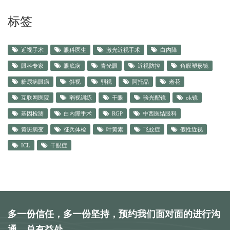
标签
近视手术
眼科医生
激光近视手术
白内障
眼科专家
眼底病
青光眼
近视防控
角膜塑形镜
糖尿病眼病
斜视
弱视
阿托品
老花
互联网医院
弱视训练
干眼
验光配镜
ok镜
基因检测
白内障手术
RGP
中西医结眼科
黄斑病变
征兵体检
叶黄素
飞蚊症
假性近视
ICL
干眼症
多一份信任，多一份坚持，预约我们面对面的进行沟
通，总有益处