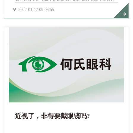
眼看不见的微粒，直接擦拭镜片，很容易造成划痕，会
2022-01-17 09:08:55
大大缩短眼镜的寿命。四种方法教你正确清洁镜片：
一．使用专用擦拭纸擦拭二．用洗涤剂手洗三．喷眼镜
清洁喷雾四．到眼镜店内，使用超声波清洗机清洗
近视了，非得要戴眼镜吗?