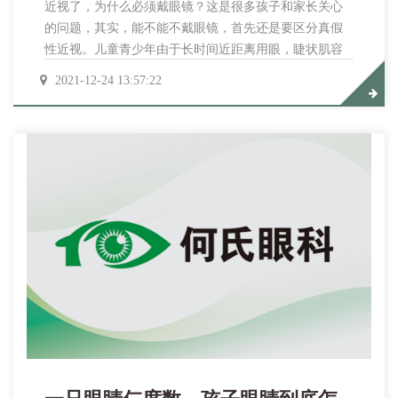
近视了，为什么必须戴眼镜？这是很多孩子和家长关心
的问题，其实，能不能不戴眼镜，首先还是要区分真假
性近视。儿童青少年由于长时间近距离用眼，睫状肌容
易超负荷运作，处于持续性的收缩状态，这就好比一
2021-12-24 13:57:22
根“弹簧”被卡住了，无法弹回来，从而产生视物模糊，也
就是我们常说的的假性近视。如果是假性近视，经过休
息或者散瞳，屈光度数也会随之消失，裸眼视力有所提
升，这就不需要佩戴眼镜。而一旦盲目配镜，则可能将
近视由“假”变...