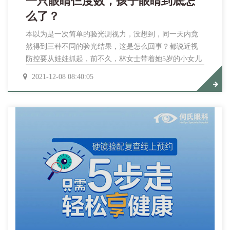
一只眼睛仨度数，孩子眼睛到底怎
么了？
本以为是一次简单的验光测视力，没想到，同一天内竟
然得到三种不同的验光结果，这是怎么回事？都说近视
防控要从娃娃抓起，前不久，林女士带着她5岁的小女儿
楠楠到路边的一家钟表眼镜店验光。拿到结果吓了一
2021-12-08 08:40:05
跳，孩子一只眼睛视力竟然仅有0.2，还显示近视175度！
这可吓坏了林女士，“难道孩子眼睛有啥问题？”，她又赶
紧找了另外两家店，结果出来的数据更让林女士懵圈：
两家店分别测出了0.6和0.9的视力！一只眼睛仨度数，差
别如此之大...