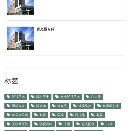
青光眼专科
标签
近视手术
眼科医生
激光近视手术
白内障
眼科专家
眼底病
青光眼
近视防控
角膜塑形镜
糖尿病眼病
斜视
弱视
阿托品
老花
互联网医院
弱视训练
干眼
验光配镜
ok镜