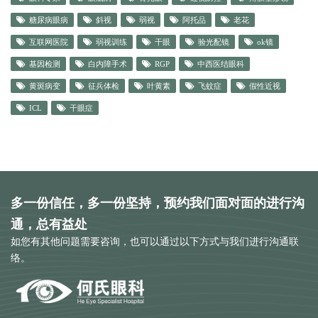
糖尿病眼病
斜视
弱视
阿托品
老花
互联网医院
弱视训练
干眼
验光配镜
ok镜
基因检测
白内障手术
RGP
中西医结眼科
黄斑病变
征兵体检
叶黄素
飞蚊症
假性近视
ICL
干眼症
多一份信任，多一份坚持，预约我们面对面的进行沟
通，总有益处
如您有其他问题需要咨询，也可以通过以下方式与我们进行沟通联
络。