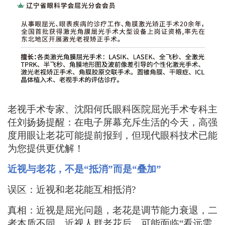
老视手术专家、沈阳何氏眼科医院屈光手术专科主
任刘扬扬
提醒：在电子屏幕充斥生活的今天，高强
度用眼让老花可能提前报到，但现代眼科技术已能
为您提供更优解！
近视与老花
，
不是
“抵消”而是“叠加”
误区
：
近视和老花能互相抵消
?
真相
：
近视是屈光问题，老花是调节能力衰退，二
者本质不同。近视
人群
老花后，可能面临
“看远需