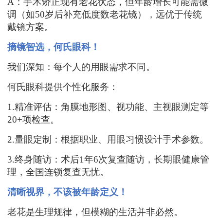
A：
手术矫正现有老花状态，但年龄增长可能需微
调（如
50岁后补充低度数老花镜），远优于传统
戴镜方案
。
摘镜智选，何氏眼科！
我们深知：每个人的用眼需求不同。
何氏眼科提供个性化服务：
1.精准评估：角膜地形图、视功能、主视眼测定等
20+项检查。
2.量眼定制：根据职业、用眼习惯设计手术参数。
3.终身随访：术后1年6次复查
随访
，长期眼健康管
理
，全国连锁复查无忧。
清晰视界，不该被年龄定义
！
老花是生理规律，但模糊的生活并非必然。