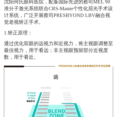
沈阳何氏眼科医院，配备国际先进的蔡司
MEL 90
准分子激光系统联合CRS-Master个性化屈光手术设
计系统，广泛开展蔡司PRESBYOND LBV融合视
觉老视矫正手术。
1.
矫正
原理
：
通过优化双眼的远视力和近视力
，
将主视眼调整至
最佳视力，用于看远
；
非主视眼预留部分近视度
数
，
用于看近
。