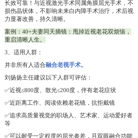
长效
可靠
！
与近视激光手术同属角膜
屈光
手术，不
损伤晶状体，不影响未来白内障
手术
治疗
，
术后视
力显著改善，
持久清晰。
案例：
40+夫妻同天摘镜：甩掉近视老花双烦恼
，
重启清晰人生。
3、
适用人群
：
并非所有人适合
融合老视手术。
刘扬扬主任建议以下人群可评估：
✅
近视
≤800度、散光≤200度，伴有老花症状
✅
近距离工作、阅读依赖老花镜，
抗拒戴镜
✅
追求高质量视觉的职场人、艺术家、运动爱好者
等
✅
可以耐受一定程度的屈光参差，且双眼融合功能