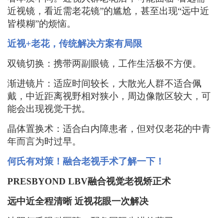
近视镜，看近需老花镜”的尴尬，甚至出现“
远中近
皆
模糊
”的烦恼。
近视
+老花，
传统解决方案
有
局限
双镜切换
：
携带两副眼镜，工作生活极不方便
。
渐进镜片
：
适应时间较长
，大散光人群不适合佩
戴，中近距离视野相对狭小，周边像散区较大，可
能会出现视觉干扰。
晶体置换术
：
适合白内障患者，但对仅老花的中青
年而言为时过早
。
何氏有对策！
融合老视手术了解一下！
PRESBYOND LBV融合视觉老视矫正术
远中近全程清晰
近视花眼一次解决