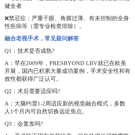
健全者
❌
禁忌症：严重干眼、角膜过薄、
有
未控制的全身
性疾病等（需专业检查排除）。
融合老视手术
，
常见疑问解答
Q1
：
技术是否成熟
?
A：
早在
2
009
年，
PRESBYOND LBV
就已
在欧美
开展
，
国内已积累大量成功案例，
手术安全性和有
效性都获得广泛认可
。
Q2：
术后需要适应吗
?
A：
大脑约需
1-2周适应新的视觉融合模式，多数
人1个月内可自然切换远近焦点
。
Q3：
会复发吗
?