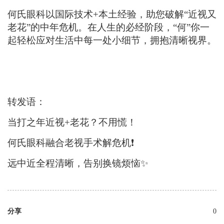
何氏眼科以国际技术
+本土经验，助您
破解
“
近视又
老花
”的
中年危机
。
在人生的必经阶段，
“何”你一
起轻松应对生活中每一处小细节，
拥抱
清晰视界
。
转发语：
当打之年
近视
+老花？不用慌！
何氏眼科融合老视手术解危机
❗
远中近全程清晰
，
告别换镜烦恼
✨
分享
0