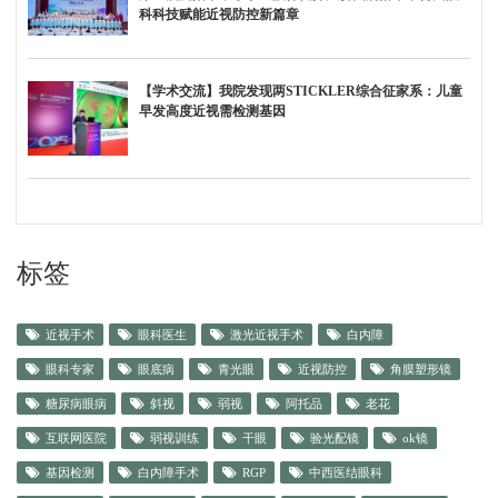
科科技赋能近视防控新篇章
【学术交流】我院发现两STICKLER综合征家系：儿童
早发高度近视需检测基因
标签
近视手术
眼科医生
激光近视手术
白内障
眼科专家
眼底病
青光眼
近视防控
角膜塑形镜
糖尿病眼病
斜视
弱视
阿托品
老花
互联网医院
弱视训练
干眼
验光配镜
ok镜
基因检测
白内障手术
RGP
中西医结眼科