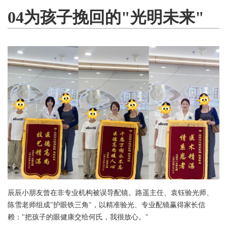
04为孩子挽回的"光明未来"
辰辰小朋友曾在非专业机构被误导配镜。路遥主任、袁钰验光师、
陈雪老师组成"护眼铁三角"，以精准验光、专业配镜赢得家长信
赖："把孩子的眼健康交给何氏，我很放心。"