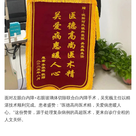
面对左眼白内障+右眼玻璃体切除联合白内障手术，吴宪巍主任以精
湛技术顺利完成。患者盛赞："医德高尚医术精，关爱病患暖人
心。"这份赞誉，源于处理复杂病例的高超医术，更来自诊疗全程的
人文关怀。