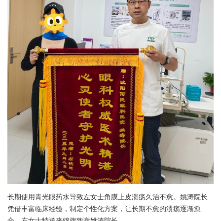
长期使用青光眼药水导致左女士角膜上皮溃疡久治不愈。姚涛院长
凭借丰富临床经验，制定个性化方案，让长期不愈的溃疡逐渐愈
合。左女士特送来锦旗致谢姚涛院长。