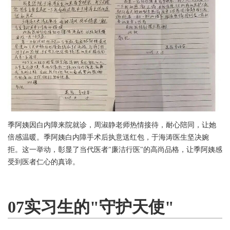
季阿姨因白内障来院就诊，周淑静老师热情接待，耐心陪同，让她
倍感温暖。季阿姨白内障手术后执意送红包，于海涛医生坚决婉
拒。这一举动，彰显了当代医者"廉洁行医"的高尚品格，让季阿姨感
受到医者仁心的真谛。
07实习生的"守护天使"