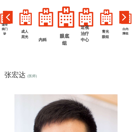
遗传
近视
病门
白内
成人
青光
治疗
诊
障组
眼底
屈光
眼组
内科
中心
组
张宏达
(医师)